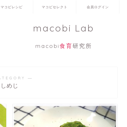
マコビレシピ
マコビセレクト
会員ログイン
macobi Lab
macobi
食育
研究所
ATEGORY ―
しめじ