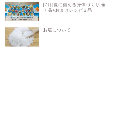
[7月]夏に備える身体づくり 全
７品+おまけレシピ３品
お塩について