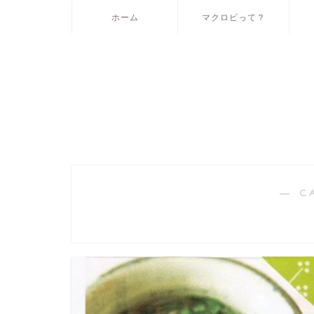
ホーム
マクロビって？
― C