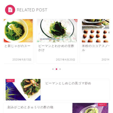
RELATED POST
タスと新じゃがのスー
ピーマンとわかめの甘酢
米粉のココアスノー
かけ
ル
2020年9月13日
2021年4月20日
2021年
ピーマンとしめじの黒ゴマ炒め
刻みがごめときゅうりの酢の物