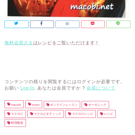
無料会員さま
はレシピをご覧いただけます！
コンテンツの残りを閲覧するにはログインが必要です。
お願い
Log In
. あなたは会員ですか ?
会員について
macobi
zoom
オンラインレッスン
オーガニック
マクロビ
マクロビオティック
マクロビレシピ
レシピ
料理教室