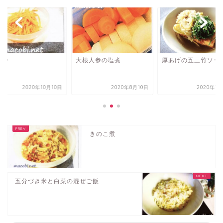
人参
大根人参の塩煮
厚あげの五三竹ソー
2020年10月10日
2020年8月10日
2020年1
きのこ煮
五分づき米と白菜の混ぜご飯