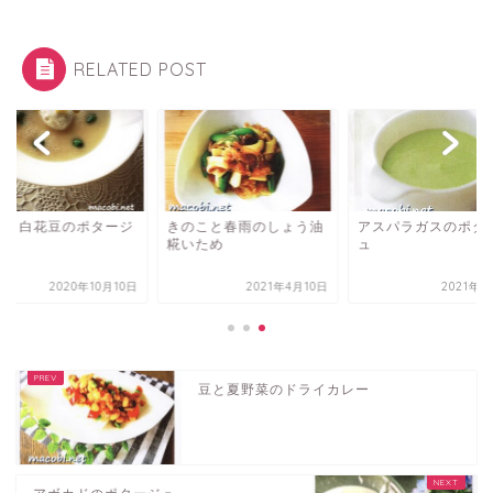
RELATED POST
ぎと白花豆のポタージ
きのこと春雨のしょう油
アスパラガスのポタ
糀いため
ュ
2020年10月10日
2021年4月10日
2021年4
豆と夏野菜のドライカレー