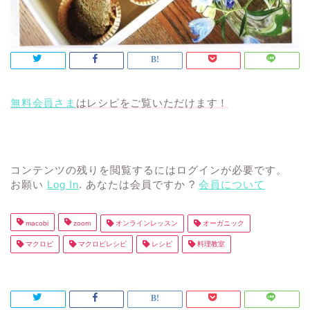
無料会員さま
はレシピをご覧いただけます！
コンテンツの残りを閲覧するにはログインが必要です。
お願い
Log In
. あなたは会員ですか ?
会員について
macobi
zoom
オンラインレッスン
オーガニック
マクロビ
マクロビレシピ
レシピ
料理教室