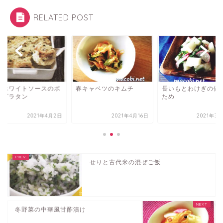
RELATED POST
乳ホワイトソースのポ
春キャベツのキムチ
長いもとわけぎの健
トグラタン
ため
2021年4月2日
2021年4月16日
2021年3
せりと古代米の混ぜご飯
冬野菜の中華風甘酢漬け