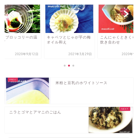
ぶとブロッコリーの温
キャベツとじゃが芋の梅
こんにゃくときくら
ラダ
オイル和え
炊き合わせ
2020年9月12日
2021年3月29日
2020年9
米粉と豆乳のホワイトソース
ニラとゴマとアマニのごはん