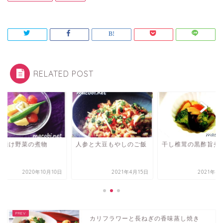
RELATED POST
水漬け野菜の煮物
人参と大豆もやしのご飯
干し椎茸の黒酢旨煮
2020年10月10日
2021年4月15日
2021年4
カリフラワーと長ねぎの香味蒸し焼き