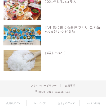
2021年6月のコラム
[7月]夏に備える身体づくり 全７品
+おまけレシピ３品
お塩について
プライバシーポリシー
免責事項
2020–2026 macobi Lab
会員ログイン
レシピ一覧
おすすめグッズ
レッスン動画