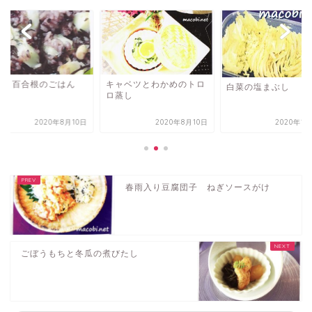
米と百合根のごはん
キャベツとわかめのトロ
白菜の塩まぶし
ロ蒸し
2020年8月10日
2020年8月10日
2020年1
春雨入り豆腐団子 ねぎソースがけ
ごぼうもちと冬瓜の煮びたし