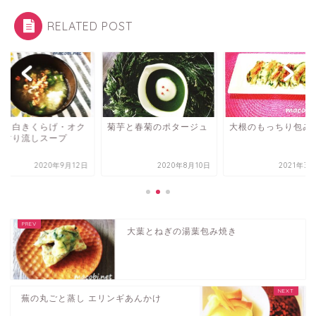
RELATED POST
根と白きくらげ・オク
菊芋と春菊のポタージュ
大根のもっちり包み
のすり流しスープ
2020年9月12日
2020年8月10日
2021年3
大葉とねぎの湯葉包み焼き
蕪の丸ごと蒸し エリンギあんかけ