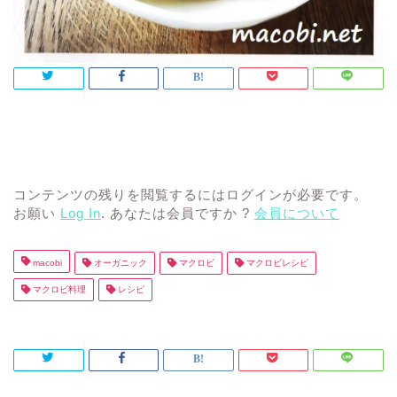
コンテンツの残りを閲覧するにはログインが必要です。
お願い
Log In
. あなたは会員ですか ?
会員について
macobi
オーガニック
マクロビ
マクロビレシピ
マクロビ料理
レシピ