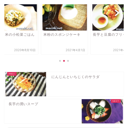
づき米の小松菜ごはん
米粉のスポンジケーキ
長芋と豆腐のフリッ
2020年8月10日
2021年4月1日
2021年4
にんじんといちじくのサラダ
長芋の潤いスープ