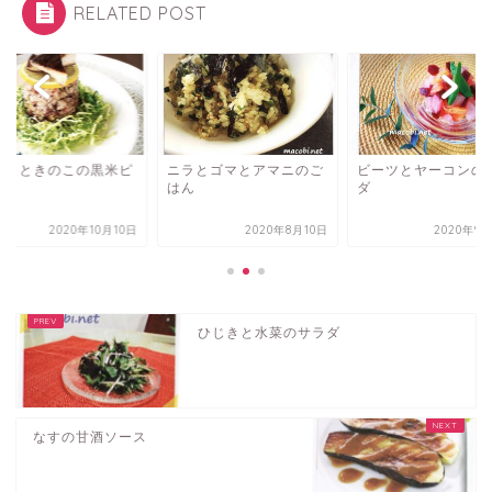
RELATED POST
ロリときのこの黒米ピ
ニラとゴマとアマニのご
ビーツとヤーコンの
フ
はん
ダ
2020年10月10日
2020年8月10日
2020年9
ひじきと水菜のサラダ
なすの甘酒ソース