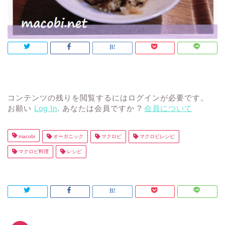
コンテンツの残りを閲覧するにはログインが必要です。
お願い
Log In
. あなたは会員ですか ?
会員について
macobi
オーガニック
マクロビ
マクロビレシピ
マクロビ料理
レシピ