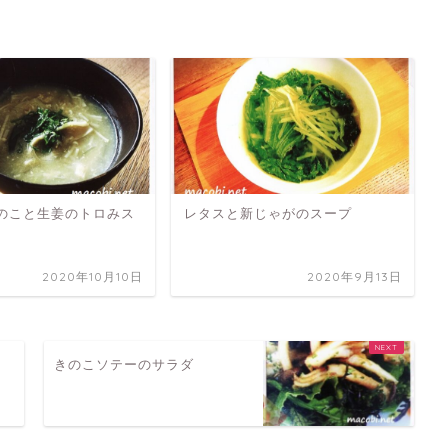
のこと生姜のトロみス
レタスと新じゃがのスープ
2020年10月10日
2020年9月13日
タ
きのこソテーのサラダ