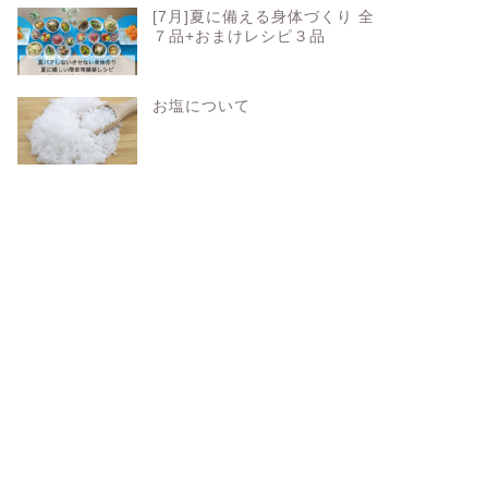
[7月]夏に備える身体づくり 全
７品+おまけレシピ３品
お塩について