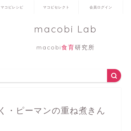
マコビレシピ
マコビセレクト
会員ログイン
macobi Lab
macobi
食育
研究所
く・ピーマンの重ね煮きん