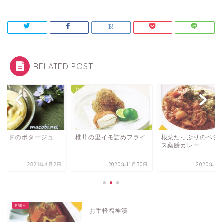
RELATED POST
ボカドのポタージュ
椎茸の里イモ詰めフライ
根菜たっぷりのベジ
ス薬膳カレー
2021年4月2日
2020年11月30日
2020年1
お手軽福神漬